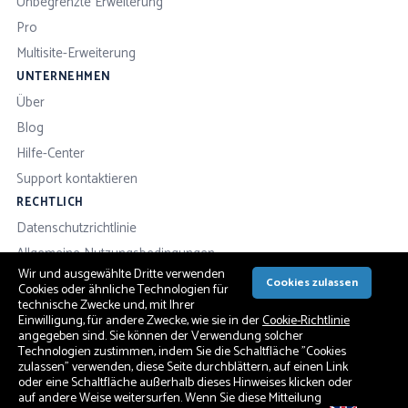
Unbegrenzte Erweiterung
Pro
Multisite-Erweiterung
UNTERNEHMEN
Über
Blog
Hilfe-Center
Support kontaktieren
RECHTLICH
Datenschutzrichtlinie
Allgemeine Nutzungsbedingungen
Wir und ausgewählte Dritte verwenden
Erstattungsrichtlinien
Cookies zulassen
Cookies oder ähnliche Technologien für
technische Zwecke und, mit Ihrer
Einwilligung, für andere Zwecke, wie sie in der
Cookie-Richtlinie
angegeben sind. Sie können der Verwendung solcher
Technologien zustimmen, indem Sie die Schaltfläche "Cookies
© 2026 ServMask Inc. Alle Rechte vorbehalten.
zulassen" verwenden, diese Seite durchblättern, auf einen Link
All-in-One WP Migration® ist eine eingetragene Marke von ServMask Inc.
oder eine Schaltfläche außerhalb dieses Hinweises klicken oder
auf andere Weise weitersurfen. Wenn Sie diese Mitteilung
WordPress® ist eine eingetragene Marke der WordPress Foundation.